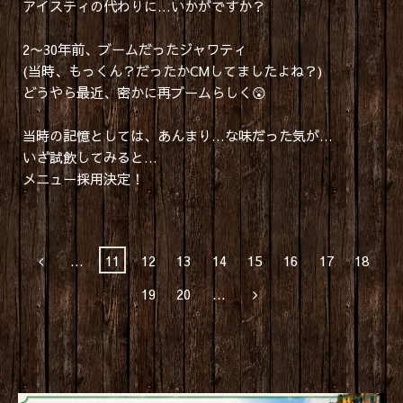
アイスティの代わりに…いかがですか？
2〜30年前、ブームだったジャワティ
(当時、もっくん？だったかCMしてましたよね？)
どうやら最近、密かに再ブームらしく😲
当時の記憶としては、あんまり…な味だった気が…
いざ試飲してみると…
メニュー採用決定！
...
11
12
13
14
15
16
17
18
19
20
...