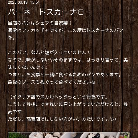
2025
.
09
.
19 15:51
パーネ トスカーナ🍞
当店のパンはシェフの自家製！
通常はフォカッチャですが、この度はトスカーナのパン
を。
このパン、なんと塩が入っていません！
なので…味がしない💦そのままでは、はっきり言って、美
味しくないんです。
つまり、お食事と一緒に食べるためのパンであります。
最後のソースもぬぐって食べてくださいね！
（イタリア語でスカルペッタっという行為です。
こうして最後まできれいに召し上がっていただけると、最
高です！
ただし、高級店ではしない方がいいみたいですよ💦）