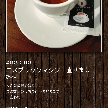
2025
.
07
.
10 14:03
エスプレッソマシン 直りまし
た〜！
大きな故障ではなく、
この数日のうちで直していただき、
一安心😌