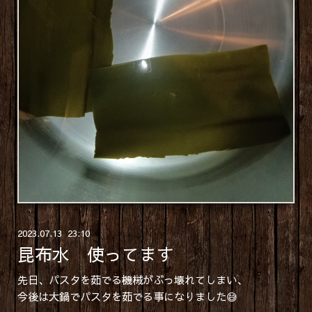
2023
.
07
.
13 23:10
昆布水 使ってます
先日、パスタを茹でる機械がぶっ壊れてしまい、
今後は大鍋でパスタを茹でる事になりました😅