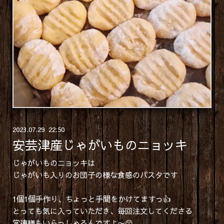
2023
.
07
.
29 22:50
安芸津産じゃがいものニョッキ
じゃがいものニョッキは
じゃがいも入りのお団子の様な食感のパスタです
1個1個手作り、ちょっと手間をかけてますっ👍
とっても気に入っていただき、毎回注文してくださる
常連様もいらっしゃるんですよ〜😙