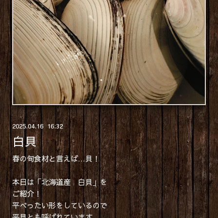
2025
.
04
.
16 16:32
白貝
春の旬食材と言えば…貝！
本日は「北海道産 白貝」を
ご紹介！
平べったい形をしているので
平貝とも呼ばれています。