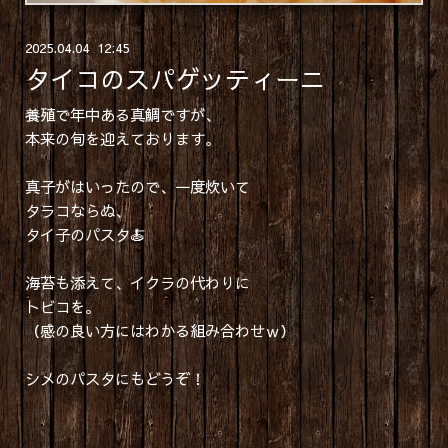
2025
.
04
.
04 12:45
タイコのスパゲッティーニ
養殖で年中ある真鯛ですが、
本来の旬を迎えております。
真子がはいったので、一度炊いて
タラコならぬ、
タイ子のパスタ🍝
海苔も添えて、イクラの代わりに
トビコを。
（感の良い方にはわかる組み合わせｗ）
シメのパスタにもどうぞ！