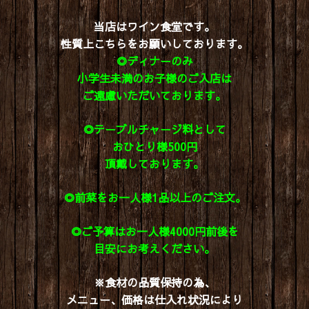
当店はワイン食堂です。
性質上こちらを
お願いしております。
◎ディナーのみ
小学生未満のお子様の
ご入店は
ご遠慮いただいております。
◎テーブルチャージ料として
おひとり様500円
頂戴しております。
◎前菜をお一人様1品以上の
ご注文。
◎ご予算はお一人様4000円前後を
目安に
お考えください
。
※食材の品質保持の為、
メニュー、価格は仕入れ状況により