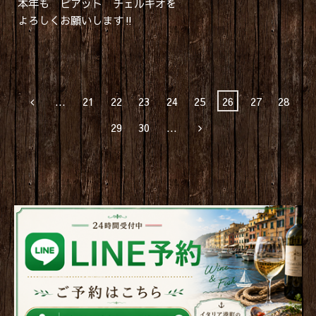
本年も ピアット チェルキオを
よろしくお願いします‼️
...
21
22
23
24
25
26
27
28
29
30
...