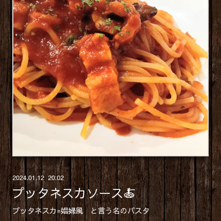
2024
.
01
.
12 20:02
プッタネスカソース🍝
プッタネスカ=娼婦風 と言う名のパスタ