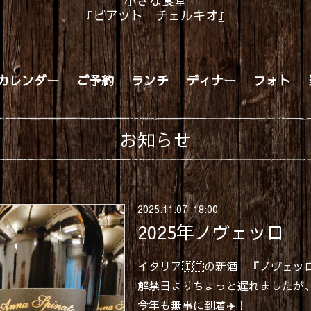
小さな食堂
『ピアット チェルキオ』
カレンダー
ご予約
ランチ
ディナー
フォト
お知らせ
2025
.
11
.
07 18:00
2025年ノヴェッロ
イタリア🇮🇹の新酒 『ノヴェッロ
解禁日よりちょっと遅れましたが
今年も無事に到着✈️！