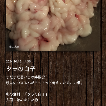
2024
.
10
.
18 14:36
タラの白子
まだまだ暑いこの時期🥵
秋はいつ来るんだろ〜？って考えているこの頃。
冬の食材 「タラの白子」
入荷し始めました😅！