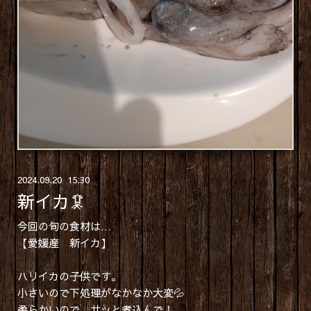
2024
.
09
.
20 15:30
新イカ🦑
今回の旬の食材は…
【愛媛産 新イカ】
ハリイカの子供です。
小さいので下処理がなかなか大変💦
柔らかいので、サッと煮込んで！