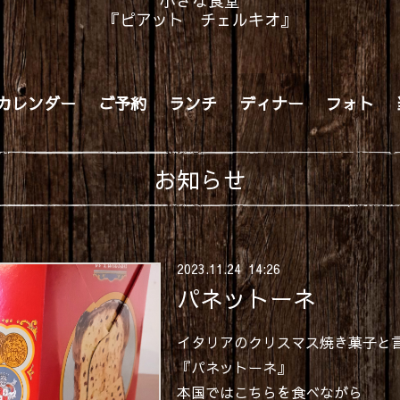
小さな食堂
『ピアット チェルキオ』
カレンダー
ご予約
ランチ
ディナー
フォト
お知らせ
2023
.
11
.
24 14:26
パネットーネ
イタリアのクリスマス焼き菓子と
『パネットーネ』
本国ではこちらを食べながら