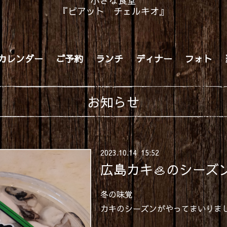
小さな食堂
『ピアット チェルキオ』
カレンダー
ご予約
ランチ
ディナー
フォト
お知らせ
2023
.
10
.
14 15:52
広島カキ🦪のシーズ
冬の味覚
カキのシーズンがやってまいりま